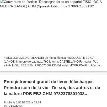
FISIOLOGIA MEDICA (LANGE) de Ficha técnica FISIOLOGIA MEDICA
(LANGE) Número de páginas: 790 Idioma: CASTELLANO Formatos: Pdf,
ePub, MOBI, FB2 ISBN: 9786071509130 Editorial: MCGRAW-HILL Año de
edición: 2013 Descargar eBook gratis Descargar libros en español...
Enregistrement gratuit de livres téléchargés
Prendre soin de la vie - De soi, des autres et de
la nature PDB FB2 CHM 9782378801038
(Litterature Francaise) par Christophe André,
Publié le 11/02/2021 à 05:01
Gauthier Chapelle,
Par
ckaghowu