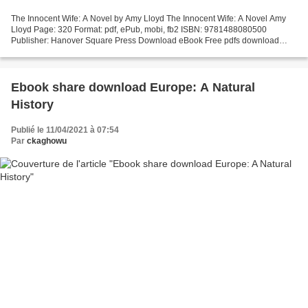
The Innocent Wife: A Novel by Amy Lloyd The Innocent Wife: A Novel Amy
Lloyd Page: 320 Format: pdf, ePub, mobi, fb2 ISBN: 9781488080500
Publisher: Hanover Square Press Download eBook Free pdfs download
books The Innocent Wife: A Novel (English Edition)...
Ebook share download Europe: A Natural
History
Publié le 11/04/2021 à 07:54
Par
ckaghowu