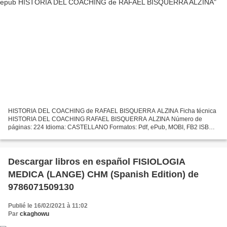
HISTORIA DEL COACHING de RAFAEL BISQUERRA ALZINA Ficha técnica
HISTORIA DEL COACHING RAFAEL BISQUERRA ALZINA Número de
páginas: 224 Idioma: CASTELLANO Formatos: Pdf, ePub, MOBI, FB2 ISBN:
9788491714286 Editorial: SINTESIS Año de edición: 2019 Descargar...
Descargar libros en español FISIOLOGIA
MEDICA (LANGE) CHM (Spanish Edition) de
9786071509130
Publié le 16/02/2021 à 11:02
Par
ckaghowu