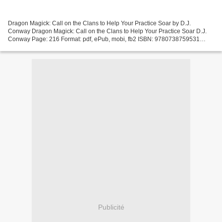
Dragon Magick: Call on the Clans to Help Your Practice Soar by D.J.
Conway Dragon Magick: Call on the Clans to Help Your Practice Soar D.J.
Conway Page: 216 Format: pdf, ePub, mobi, fb2 ISBN: 9780738759531
Publisher: Llewellyn Worldwide, LTD. Download...
Publicité