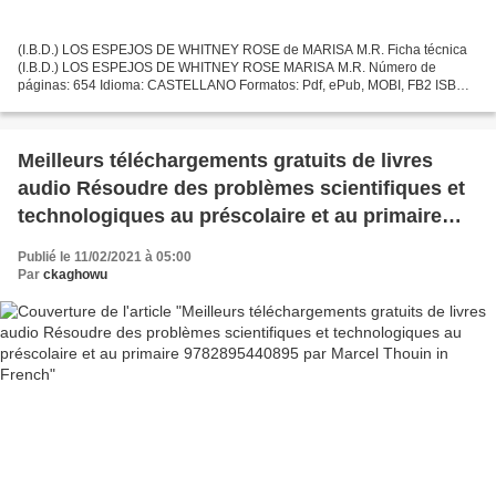
(I.B.D.) LOS ESPEJOS DE WHITNEY ROSE de MARISA M.R. Ficha técnica
(I.B.D.) LOS ESPEJOS DE WHITNEY ROSE MARISA M.R. Número de
páginas: 654 Idioma: CASTELLANO Formatos: Pdf, ePub, MOBI, FB2 ISBN:
9788491127802 Editorial: CALIGRAMA Año de edición: 2017 Descargar...
Meilleurs téléchargements gratuits de livres
audio Résoudre des problèmes scientifiques et
technologiques au préscolaire et au primaire
9782895440895 par Marcel Thouin in French
Publié le 11/02/2021 à 05:00
Par
ckaghowu