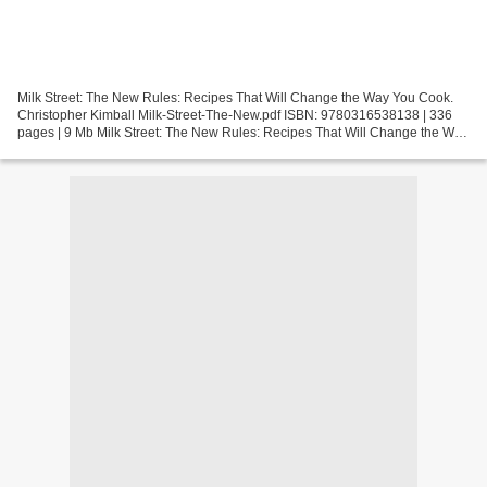
Milk Street: The New Rules: Recipes That Will Change the Way You Cook.
Christopher Kimball Milk-Street-The-New.pdf ISBN: 9780316538138 | 336
pages | 9 Mb Milk Street: The New Rules: Recipes That Will Change the Way
You Cook Christopher Kimball Page: 336...