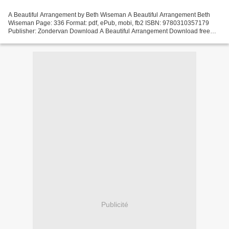
A Beautiful Arrangement by Beth Wiseman A Beautiful Arrangement Beth
Wiseman Page: 336 Format: pdf, ePub, mobi, fb2 ISBN: 9780310357179
Publisher: Zondervan Download A Beautiful Arrangement Download free
account book A Beautiful Arrangement by Beth Wiseman...
Publicité